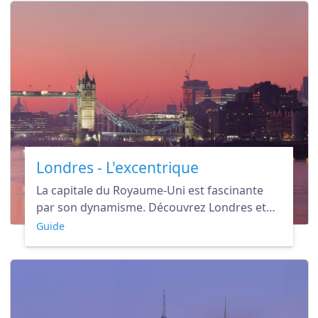
Londres - L'excentrique
La capitale du Royaume-Uni est fascinante
par son dynamisme. Découvrez Londres et
laissez vous tenter par un séjour "Made in
Guide
Britain".