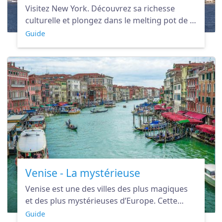
Visitez New York. Découvrez sa richesse
culturelle et plongez dans le melting pot de la
plus grande ville des Etats-Unis.
Guide
Venise - La mystérieuse
Venise est une des villes des plus magiques
et des plus mystérieuses d’Europe. Cette
perle de l’Adriatique vous fera rêver et
Guide