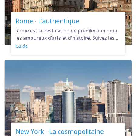
Rome - L'authentique
Rome est la destination de prédilection pour
les amoureux d'arts et d'histoire. Suivez les
pas des empereurs romains et faites un
Guide
voyage dans le temps.
New York - La cosmopolitaine