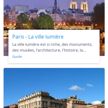
Paris - La ville lumière
La ville lumière est si riche, des monuments,
des musées, l'architecture, l'histoire, la
culture, la mode... qu'elle attire naturellement
Guide
tous les touristes et qu'elle reste la première
destination au monde.