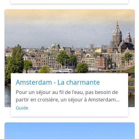
transporter dans un passé glorieux.
Amsterdam - La charmante
Pour un séjour au fil de l'eau, pas besoin de
partir en croisière, un séjour à Amsterdam
vous ravira tout autant et le charme de ses
Guide
canaux vous enthousiasmera.