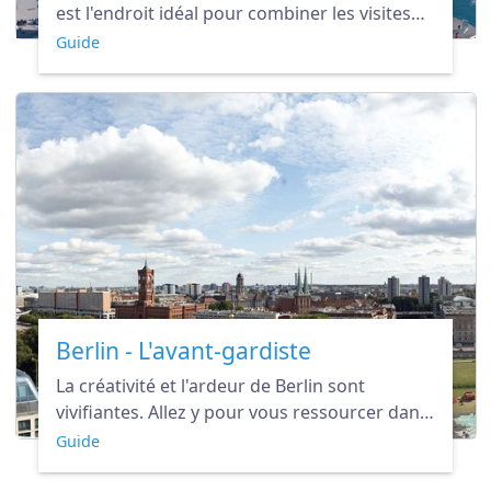
est l'endroit idéal pour combiner les visites
culturelles et le farniente au soleil.
Guide
Berlin - L'avant-gardiste
La créativité et l'ardeur de Berlin sont
vivifiantes. Allez y pour vous ressourcer dans
une ambiance animée et enthousiaste.
Guide