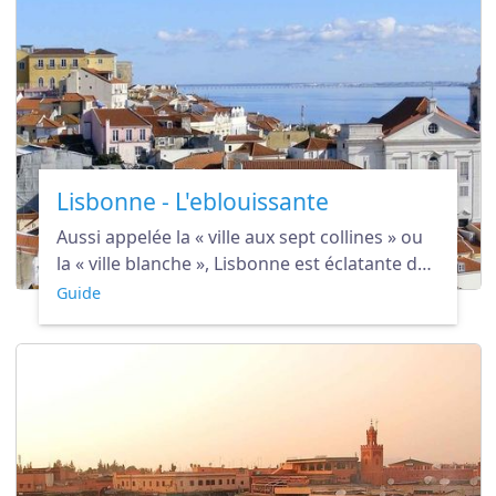
Lisbonne - L'eblouissante
Aussi appelée la « ville aux sept collines » ou
la « ville blanche », Lisbonne est éclatante de
soleil et de charme et vous émerveillera pour
Guide
une escapade inoubliable.