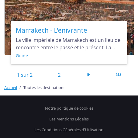
Marrakech - L'enivrante
La ville impériale de Marrakech est un lieu de
rencontre entre le passé et le présent. La
capitale du Maroc est une destination
Guide
merveilleuse et pétillante. Un séjour à
Marrakech vous enchantera à coup sûr.
1 sur 2
2
Accueil
Toutes les destinations
Notre politique de cookies
Les Mentions Légales
Les Conditions Générales d'Utilisation