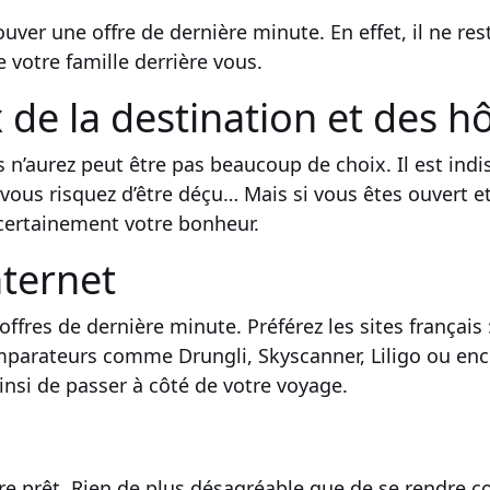
rouver une
offre de dernière minute
. En effet, il ne r
 votre famille derrière vous.
x de la destination et des h
s n’aurez peut être pas beaucoup de choix. Il est ind
 vous risquez d’être déçu… Mais si vous êtes ouvert e
 certainement votre bonheur.
nternet
offres de dernière minute
. Préférez les sites français 
mparateurs
comme Drungli,
Skyscanner
, Liligo ou en
ainsi de passer à côté de votre
voyage
.
tre prêt. Rien de plus désagréable que de se rendre