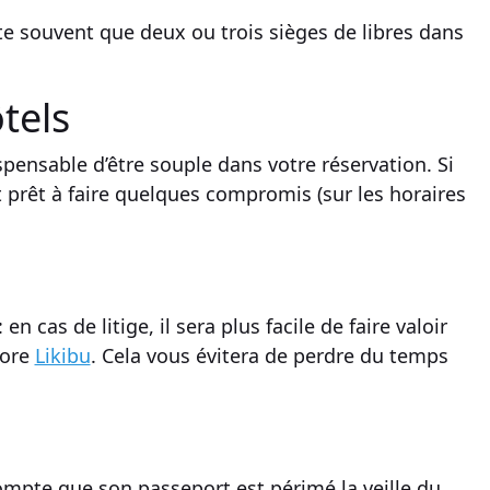
este souvent que deux ou trois sièges de libres dans
ôtels
ispensable d’être souple dans votre
réservation
. Si
t prêt à faire quelques compromis (sur les horaires
: en cas de litige, il sera plus facile de faire valoir
core
Likibu
. Cela vous évitera de perdre du temps
 compte que son
passeport
est périmé la veille du