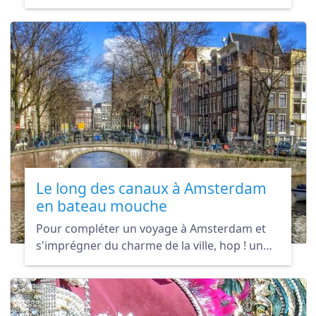
presque toutes vos journées de vacances
sous les couvertures chaque année ? Pas de
soucis. Préparez votre bagage et partez à la
découverte des îles et des pays les plus
chauds pour échapper au froid.
Le long des canaux à Amsterdam
en bateau mouche
Pour compléter un voyage à Amsterdam et
s'imprégner du charme de la ville, hop ! un
petit tour en bateau-mouche sur les canaux.