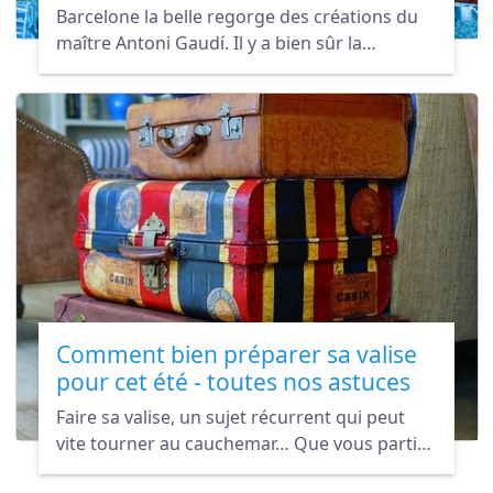
Barcelone la belle regorge des créations du
maître Antoni Gaudí. Il y a bien sûr la
fameuse Sagrada Familia, la casa Battlò et la
Casa Milà, mais aussi d’autres œuvres moins
connues qui méritent pourtant le détour.
Comment bien préparer sa valise
pour cet été - toutes nos astuces
Faire sa valise, un sujet récurrent qui peut
vite tourner au cauchemar… Que vous partiez
pour un week-end à Madrid ou pour un road-