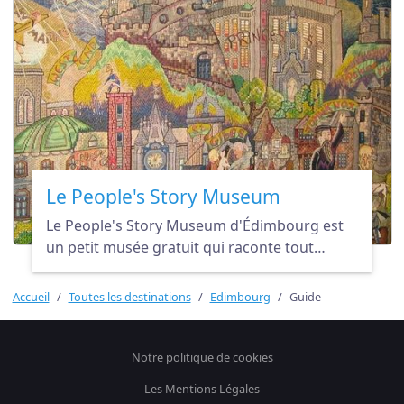
Le People's Story Museum
Le People's Story Museum d'Édimbourg est
un petit musée gratuit qui raconte tout
simplement l'histoire des gens. Un petit
musée pittoresque et agréable à visiter lors
Accueil
Toutes les destinations
Edimbourg
Guide
d'un séjour dans la capitale écossaise.
Notre politique de cookies
Les Mentions Légales