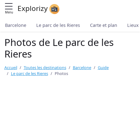
Explorizy
Menu
Barcelone
Le parc de les Rieres
Carte et plan
Lieux 
Photos de Le parc de les
Rieres
Accueil
Toutes les destinations
Barcelone
Guide
Le parc de les Rieres
Photos