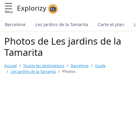
Explorizy
Menu
Barcelone
Les jardins de la Tamarita
Carte et plan
L
Photos de Les jardins de la
Tamarita
Accueil
Toutes les destinations
Barcelone
Guide
Les jardins de la Tamarita
Photos