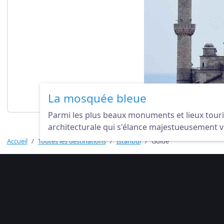
La mosquée bleue
Parmi les plus beaux monuments et lieux touris
architecturale qui s'élance majestueusement ver
Accueil
Toutes les destinations
Istanbul
Guide