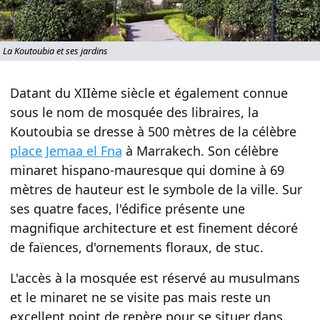
La Koutoubia et ses jardins
Datant du XIIème siècle et également connue
sous le nom de
mosquée des libraires
, la
Koutoubia
se dresse à 500 mètres de la célèbre
place Jemaa el Fna
à
Marrakech
. Son célèbre
minaret hispano-mauresque
qui domine à 69
mètres de hauteur est le symbole de la ville. Sur
ses quatre faces, l'édifice présente une
magnifique architecture
et est finement décoré
de
faïences
, d'
ornements floraux
, de
stuc
.
L'accès à la
mosquée
est réservé au musulmans
et le
minaret
ne se visite pas mais reste un
excellent point de repère pour se situer dans