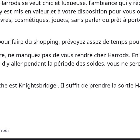
. Harrods se veut
chic
et luxueuse, l'ambiance qui y r
 y est mis en valeur et à votre disposition pour vous o
livres,
cosmétiques
, jouets, sans parler du prêt à por
pour faire du
shopping
, prévoyez assez de temps pour
e, ne manquez pas de vous rendre chez
Harrods
. En
 d'y aller pendant la
période des soldes
, vous ne ser
che est Knightsbridge . Il suffit de prendre la sortie
H
rrods