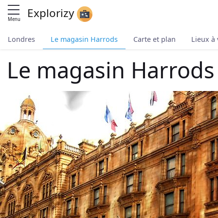
Explorizy
Menu
Londres
Le magasin Harrods
Carte et plan
Lieux à 
Le magasin Harrods