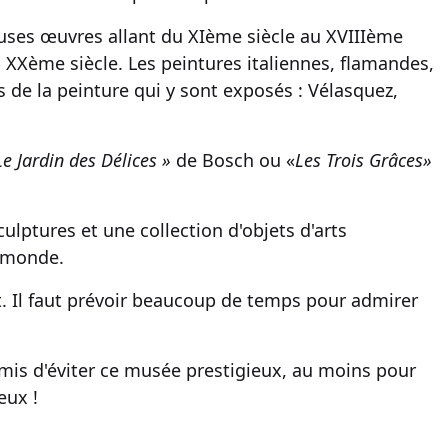
euses
œuvres
allant du XIème siècle au XVIIIème
 XXème siècle. Les
peintures italiennes
,
flamandes
,
 de la peinture
qui y sont exposés : Vélasquez,
e Jardin des Délices »
de Bosch ou «
Les Trois Grâces»
culptures
et une
collection d'objets d'arts
u monde.
t
. Il faut prévoir beaucoup de temps pour
admirer
rmis d'éviter ce
musée prestigieux
, au moins pour
eux !