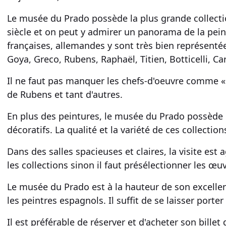
Le
musée du Prado
possède la
plus grande collec
siècle et on peut y admirer un panorama de la
pei
françaises
,
allemandes
y sont très bien représenté
Goya,
Greco
, Rubens,
Raphaël
, Titien,
Botticelli
, Ca
Il ne faut pas manquer les
chefs-d'oeuvre
comme 
de
Rubens
et tant d'autres.
En plus des
peintures
, le
musée du Prado
possède p
décoratifs
. La qualité et la variété de ces
collectio
Dans des salles spacieuses et claires, la
visite est 
les collections
sinon il faut présélectionner les
œuv
Le
musée du Prado
est à la hauteur de son
excelle
les
peintres espagnols
. Il suffit de se laisser porte
Il est préférable de réserver et d'acheter son
billet