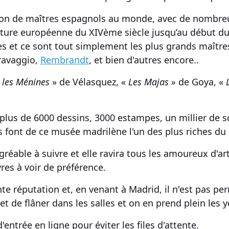
tion de maîtres espagnols au monde
, avec de nombr
nture européenne
du XIVème siècle jusqu’au début du
es et ce sont tout simplement les
plus grands maîtres
ravaggio,
Rembrandt
, et bien d'autres encore..
«
les Ménines
» de
Vélasquez
, «
Les Majas »
de
Goya
, «
L
lus de 6000 dessins, 3000 estampes, un millier de
s
ns
font de ce
musée madrilène
l'un des plus riches d
agréable
à suivre et elle ravira tous les amoureux d'
ar
res
à voir de préférence.
nte réputation
et, en venant à
Madrid
, il n'est pas pe
r et de flâner dans les salles et on en prend plein les y
 d'entrée en ligne
pour éviter les files d'attente.