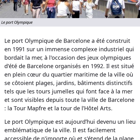
Le port Olympique
Le
port Olympique
de
Barcelone
a été construit
en 1991 sur un immense complexe industriel qui
bordait la
mer
, à l'occasion des
jeux olympiques
d'été de Barcelone
organisés en 1992. Il est situé
en plein cœur du
quartier maritime
de la ville où
se côtoient
plages
,
jardins
, bâtiments distinctifs
tels que les
tours jumelles
qui font
face à la mer
et sont visibles depuis toute la ville de
Barcelone
: la
Tour Mapfre
et la tour de l’
Hôtel Arts
.
Le
port Olympique
est aujourd’hui devenu un lieu
emblématique de la ville. Il est facilement
accessible de n'importe où et s'étend de la
plage