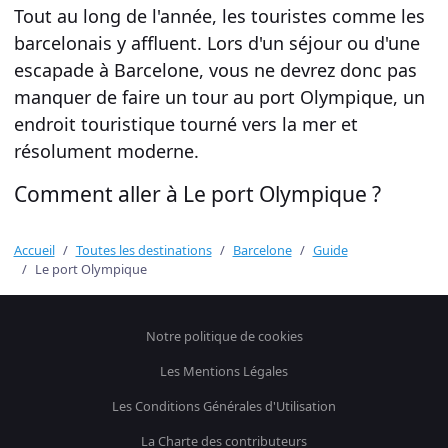
Tout au long de l'année, les touristes comme les
barcelonais y affluent. Lors d'un
séjour ou d'une
escapade à Barcelone
, vous ne devrez donc pas
manquer de faire un tour au
port Olympique,
un
endroit touristique tourné vers la
mer
et
résolument
moderne
.
Comment aller à Le port Olympique ?
Accueil
Toutes les destinations
Barcelone
Guide
Le port Olympique
Notre politique de cookies
Les Mentions Légales
Les Conditions Générales d'Utilisation
La Charte des contributeurs