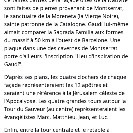
Certaines parties de la façade dites de la Nativité
sont faites de pierres provenant de
Montserrat
,
le sanctuaire de la Moreneta (la Vierge Noire),
sainte patronne de la
Catalogne
. Gaudí lui-même
aimait comparer la Sagrada Família aux formes
du massif à 50 km à l'ouest de Barcelone. Une
plaque dans une des cavernes de Montserrat
porte d'ailleurs l'inscription "Lieu d'inspiration de
Gaudí".
D'après ses plans, les quatre
clochers
de chaque
façade représenteraient
les 12 apôtres
et
seraient une référence à la
Jérusalem
céleste de
l'Apocalypse. Les quatre grandes tours autour
la
Tour du Sauveur
(au centre) représenteraient
les
évangélistes
Marc, Matthieu, Jean, et Luc.
Enfin, entre la tour centrale et le retable à