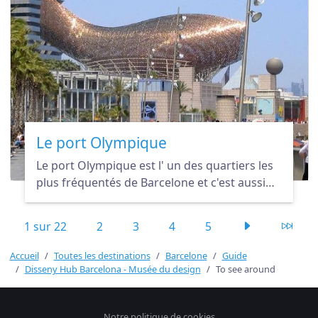
Le port Olympique
Le port Olympique est l' un des quartiers les
plus fréquentés de Barcelone et c'est aussi
l'endroit idéal pour se promener ou bien
faire la fête et se divertir une partie de la nuit.
1 sur 22
2
3
4
5
Accueil
Toutes les destinations
Barcelone
Guide
Disseny Hub Barcelona - Musée du design
To see around
Notre politique de cookies