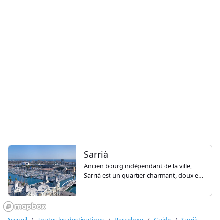
Sarrià
Ancien bourg indépendant de la ville,
Sarrià est un quartier charmant, doux et
très littéraire, composé d'un
enchevêtrement de places et de ruelles
où le temps semble s'être arrêté.
Accueil
Toutes les destinations
Barcelone
Guide
Sarrià